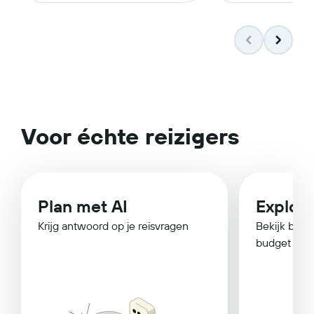
Voor échte reizigers
Plan met AI
Explor
Krijg antwoord op je reisvragen
Bekijk bes
budget