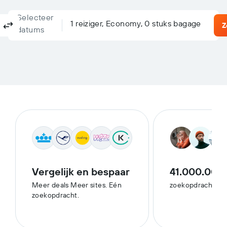
Selecteer
Columbus, OH, De Verenigde Staten - Columbus (CMH)
Waarheen?
1 reiziger, Economy, 0 stuks bagage
Retour
Enkele reis
Meerdere bestemmingen
Z
datums
Vergelijk en bespaar
41.000.000
Meer deals Meer sites. Eén
zoekopdrachten 
zoekopdracht.