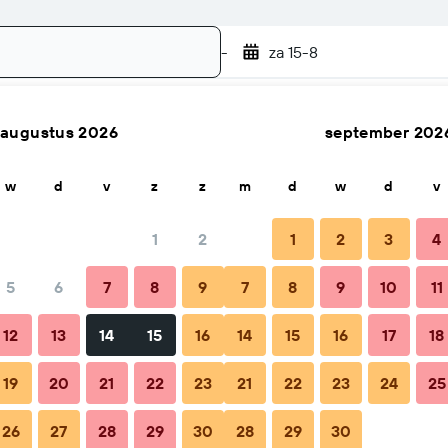
-
za 15-8
augustus 2026
september 202
Zoek
w
d
v
z
z
m
d
w
d
v
1
2
1
2
3
4
f per nacht
5
6
7
8
9
7
8
9
10
11
totaal per nacht
12
13
14
15
16
14
15
16
17
18
€ 40
19
20
21
22
23
21
22
23
24
25
26
27
28
29
30
28
29
30
€ 47