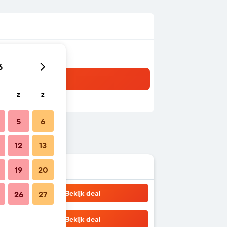
6
z
z
5
6
12
13
19
20
Bekijk deal
26
27
Bekijk deal