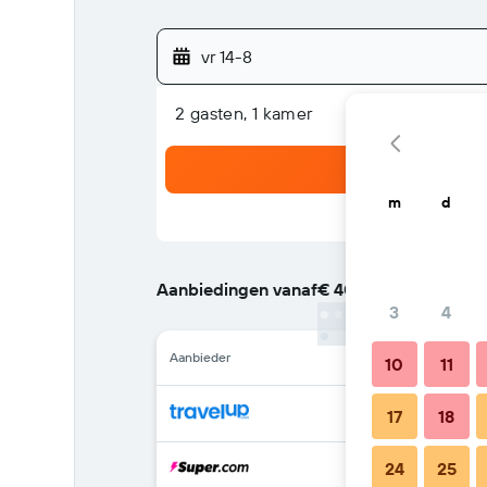
vr 14-8
2 gasten, 1 kamer
m
d
Aanbiedingen vanaf
€ 40
/
Goedkoopste tarie
3
4
Aanbieder
10
11
17
18
24
25