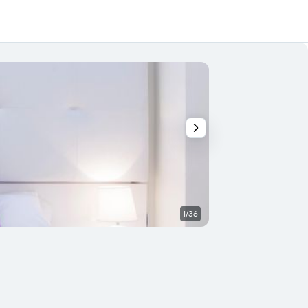
1/36
Huiskamer