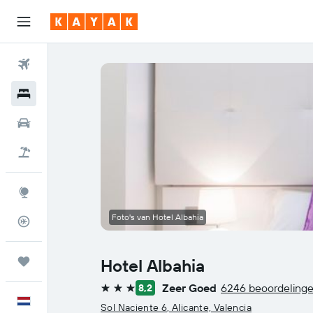
Vliegtickets
Hotels
Huurauto's
Pakketreizen
Explore
Foto's van Hotel Albahia
Vluchtstatus info
Trips
Hotel Albahia
Zeer Goed
6246 beoordeling
8,2
3 sterren
Nederlands
Sol Naciente 6, Alicante, Valencia