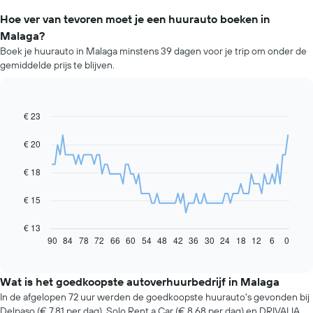
Hoe ver van tevoren moet je een huurauto boeken in
Malaga?
Boek je huurauto in Malaga minstens 39 dagen voor je trip om onder de
gemiddelde prijs te blijven.
€ 23
Line
Chart
graphic.
chart
with
€ 20
91
data
€ 18
points.
De
€ 15
volgende
grafiek
€ 13
toont
90
84
78
72
66
60
54
48
42
36
30
24
18
12
6
0
End
of
hoe
interactive
de
chart
prijs
Wat is het goedkoopste autoverhuurbedrijf in Malaga
van
In de afgelopen 72 uur werden de goedkoopste huurauto's gevonden bij
een
Delpaso (€ 7,81 per dag), Solo Rent a Car (€ 8,68 per dag) en DRIVALIA