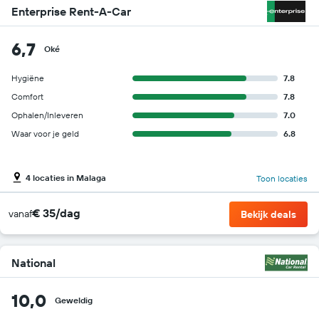
Enterprise Rent-A-Car
6,7
Oké
Hygiëne
7.8
Comfort
7.8
Ophalen/Inleveren
7.0
Waar voor je geld
6.8
4 locaties in Malaga
Toon locaties
€ 35/dag
vanaf
Bekijk deals
National
10,0
Geweldig