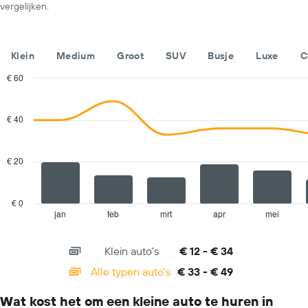
dag.
vergelijken.
De
grafiek
toont
1
Klein
Medium
Groot
SUV
Busje
Luxe
C
Y-
as
€ 60
met
Combination
Chart
de
graphic.
chart
with
laagste
€ 40
2
prijs
data
voor
series.
een
€ 20
huurauto
The
bij
chart
de
has
€ 0
betreffende
1
jan
feb
mrt
apr
mei
End
bedrijven.
of
X
interactive
axis
chart
Klein auto's
€ 12 - € 34
displaying
categories.
Alle typen auto's
€ 33 - € 49
Range:
14
Wat kost het om een kleine auto te huren in
categories.