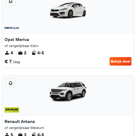
Opel Meriva
of vergelijkbaar Klein
4
2
4-5
€ 7
Bekijk deal
/dag
Renault Arkana
of vergelijkbaar Medium
5
3
4-5