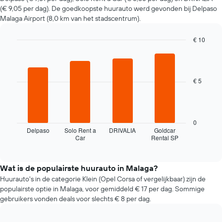
huurauto
(€ 9,05 per dag). De goedkoopste huurauto werd gevonden bij Delpaso
verandert
Malaga Airport (8,0 km van het stadscentrum).
naarmate
de
€ 10
boekingsdatum
nadert.
Bar
Chart
graphic.
chart
De
with
grafiek
4
toont
€ 5
bars.
1
X-
De
as
volgende
met
grafiek
0
het
toont
Delpaso
Solo Rent a
DRIVALIA
Goldcar
aantal
Car
Rental SP
de
End
dagen
of
vier
interactive
vóór
goedkoopste
chart
de
autoverhuurbedrijven
Wat is de populairste huurauto in Malaga?
boeking.
in
Huurauto's in de categorie Klein (Opel Corsa of vergelijkbaar) zijn de
De
de
populairste optie in Malaga, voor gemiddeld € 17 per dag. Sommige
grafiek
afgelopen
gebruikers vonden deals voor slechts € 8 per dag.
toont
72
1
uur.
Y-