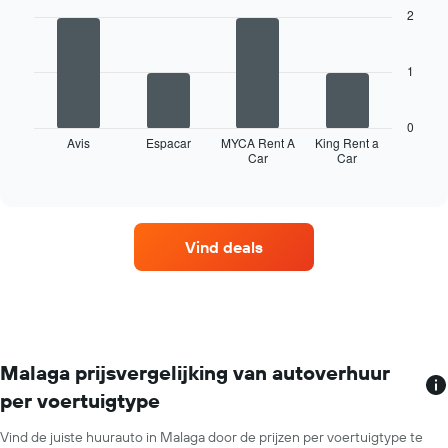
X-
with
2
4
as
bars.
met
de
1
De
maanden
volgende
van
grafiek
het
0
toont
Avis
Espacar
MYCA Rent A
King Rent a
jaar.
Car
Car
de
End
De
of
vier
grafiek
interactive
goedkoopste
chart
toont
autoverhuurbedrijven
1
met
Y-
Vind deals
de
as
meeste
met
locaties.
de
De
gemiddelde
grafiek
prijs
toont
van
1
Malaga prijsvergelijking van autoverhuur
een
X-
huurauto
per voertuigtype
as
voor
met
één
Vind de juiste huurauto in Malaga door de prijzen per voertuigtype te
autoverhuurbedrijven.