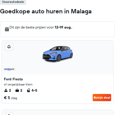
Huurautodeals
Goedkope auto huren in Malaga
Dit zijn de beste prijzen voor
12-19 aug.
.
Ford Fiesta
of vergelijkbaar Klein
2
2
4-5
€ 5
Bekijk deal
/dag