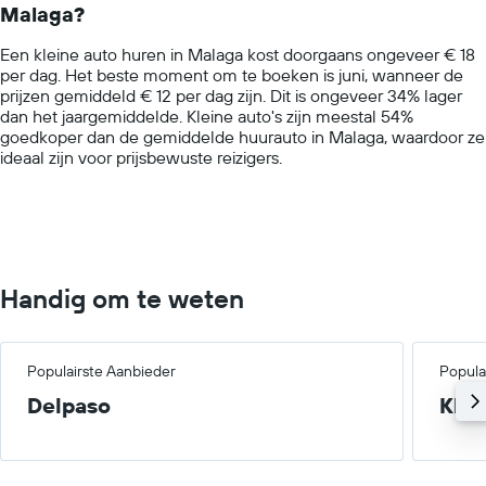
Malaga?
The
chart
Een kleine auto huren in Malaga kost doorgaans ongeveer € 18
has
per dag. Het beste moment om te boeken is juni, wanneer de
1
prijzen gemiddeld € 12 per dag zijn. Dit is ongeveer 34% lager
Y
dan het jaargemiddelde. Kleine auto's zijn meestal 54%
axis
goedkoper dan de gemiddelde huurauto in Malaga, waardoor ze
displaying
ideaal zijn voor prijsbewuste reizigers.
values.
Range:
0
to
60.
Handig om te weten
Populairste Aanbieder
Popula
Delpaso
Klei