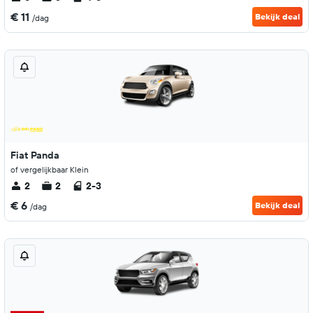
€ 11
Bekijk deal
/dag
Fiat Panda
of vergelijkbaar Klein
2
2
2-3
€ 6
Bekijk deal
/dag