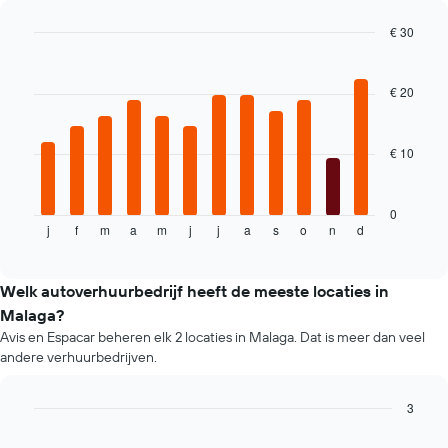
bij
de
€ 30
betreffende
Bar
Chart
bedrijven
graphic.
chart
with
€ 20
12
bars.
€ 10
De
volgende
grafiek
toont
0
j
f
m
a
m
j
j
a
s
o
n
d
de
End
of
gemiddelde
interactive
prijs
chart
per
Welk autoverhuurbedrijf heeft de meeste locaties in
maand
Malaga?
van
Avis en Espacar beheren elk 2 locaties in Malaga. Dat is meer dan veel
een
andere verhuurbedrijven.
huurauto.
De
grafiek
3
toont
Bar
Chart
1
graphic.
chart