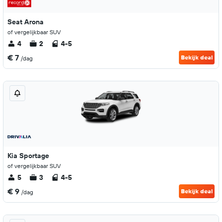
Seat Arona
of vergelijkbaar SUV
4
2
4-5
€ 7
Bekijk deal
/dag
Kia Sportage
of vergelijkbaar SUV
5
3
4-5
€ 9
Bekijk deal
/dag