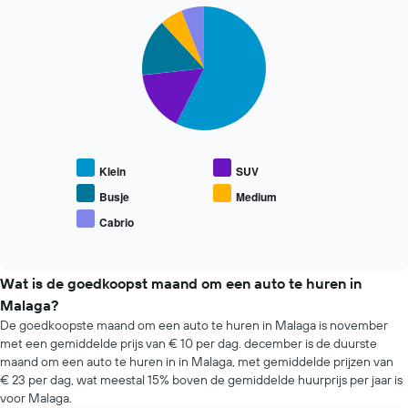
De
as
Pie
Chart
grafiek
graphic.
met
chart
toont
with
de
1
5
gemiddelde
X-
slices.
prijs
as
van
met
De
een
de
volgende
huurauto.
4
grafiek
goedkoopste
toont
Klein
SUV
autoverhuurbedrijven
de
De
gemiddelde
Busje
Medium
grafiek
prijs
Cabrio
toont
End
van
of
1
populaire
interactive
Y-
automodellen.
chart
as
Wat is de goedkoopst maand om een auto te huren in
met
Malaga?
de
De goedkoopste maand om een auto te huren in Malaga is november
laagste
met een gemiddelde prijs van € 10 per dag. december is de duurste
prijs
maand om een auto te huren in in Malaga, met gemiddelde prijzen van
voor
€ 23 per dag, wat meestal 15% boven de gemiddelde huurprijs per jaar is
een
voor Malaga.
huurauto