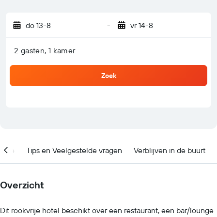
do 13-8
-
vr 14-8
2 gasten, 1 kamer
Zoek
catie
Tips en Veelgestelde vragen
Verblijven in de buurt
Overzicht
Dit rookvrije hotel beschikt over een restaurant, een bar/lounge