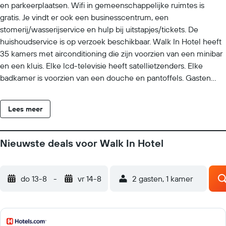
en parkeerplaatsen. Wifi in gemeenschappelijke ruimtes is
gratis. Je vindt er ook een businesscentrum, een
stomerij/wasserijservice en hulp bij uitstapjes/tickets. De
huishoudservice is op verzoek beschikbaar. Walk In Hotel heeft
35 kamers met airconditioning die zijn voorzien van een minibar
en een kluis. Elke lcd-televisie heeft satellietzenders. Elke
badkamer is voorzien van een douche en pantoffels. Gasten
kunnen gratis gebruik maken van wifi. Op verzoek wordt een
huishoudservice aangeboden en op verzoek is een haardroger
Lees meer
beschikbaar.
Nieuwste deals voor Walk In Hotel
do 13-8
-
vr 14-8
2 gasten, 1 kamer