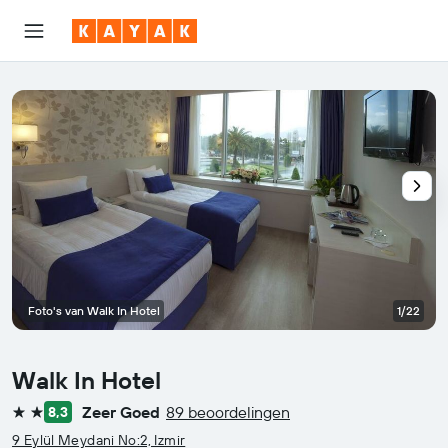
Foto's van Walk In Hotel
1/22
Walk In Hotel
Zeer Goed
89 beoordelingen
8,3
2 sterren
9 Eylül Meydani No:2, Izmir