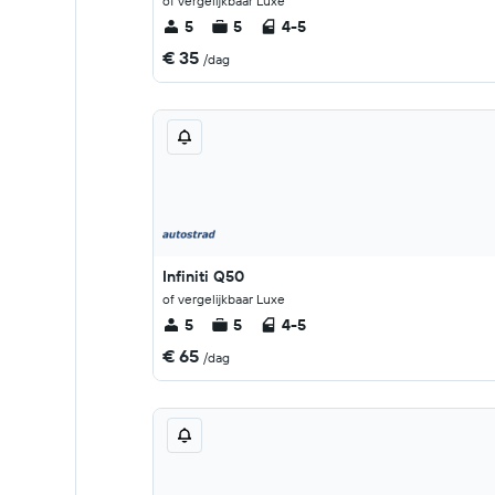
of vergelijkbaar Luxe
5
5
4-5
€ 35
/dag
Infiniti Q50
of vergelijkbaar Luxe
5
5
4-5
€ 65
/dag