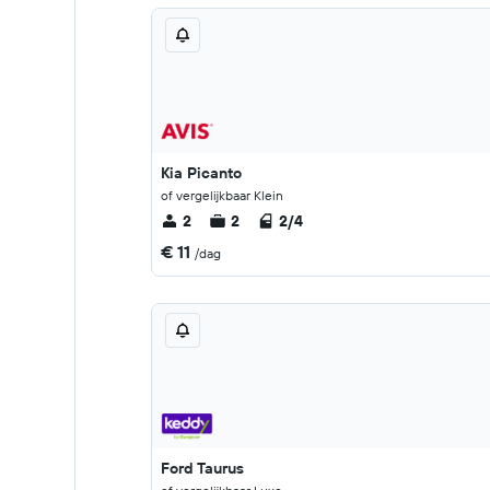
Kia Picanto
of vergelijkbaar Klein
2
2
2/4
€ 11
/dag
Ford Taurus