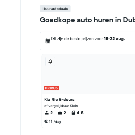
Huurautodeals
Goedkope auto huren in Du
Dit zijn de beste prijzen voor
15-22 aug.
.
Kia Rio 5-deurs
of vergelijkbaar Klein
2
2
4-5
€ 11
/dag