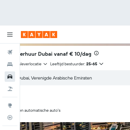
Vliegtickets
Autoverhuur Dubai vanaf
€ 10/dag
Zelfde inleverlocatie
Leeftijd bestuurder:
25-65
Hotels
Huurauto's
Pakketreizen
Explore
Alleen automatische auto's
Vluchtstatus info