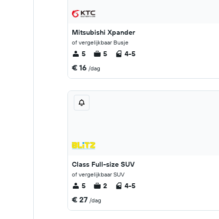
Mitsubishi Xpander
of vergelijkbaar Busje
5
5
4-5
€ 16
/dag
Class Full-size SUV
of vergelijkbaar SUV
5
2
4-5
€ 27
/dag