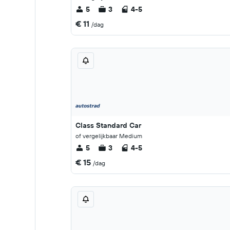
5
3
4-5
€ 11
/dag
Class Standard Car
of vergelijkbaar Medium
5
3
4-5
€ 15
/dag