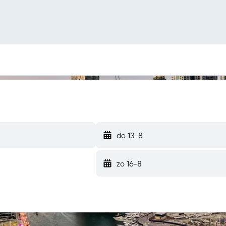
do 13-8
zo 16-8