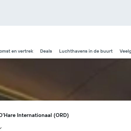
omst en vertrek
Deals
Luchthavens in de buurt
Veel
O'Hare Internationaal (ORD)