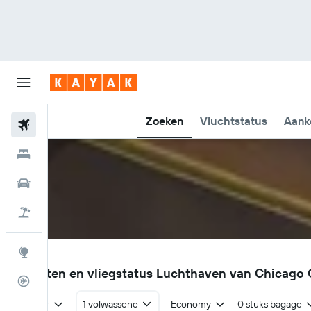
Zoeken
Vluchtstatus
Aank
Vliegtickets
Hotels
Huurauto's
Pakketreizen
Explore
ORD
Vluchten en vliegstatus Luchthaven van Chicago 
Vluchtstatus info
Retour
1 volwassene
Economy
0 stuks bagage