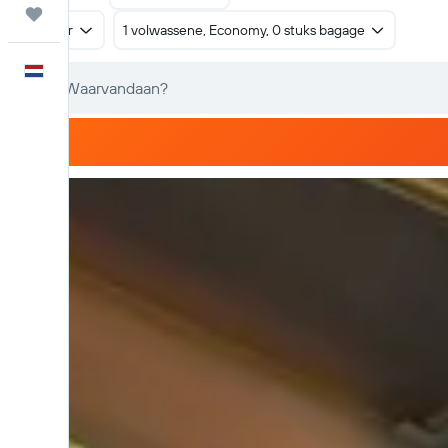
Trips
Retour
1 volwassene, Economy, 0 stuks bagage
Nederlands