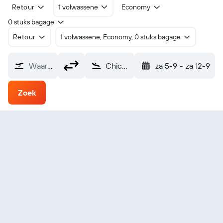
Retour
1 volwassene
Economy
0 stuks bagage
Retour
1 volwassene, Economy, 0 stuks bagage
Waarvandaan?
Chicago Midway (MDW)
za 5-9
-
za 12-9
Zoek