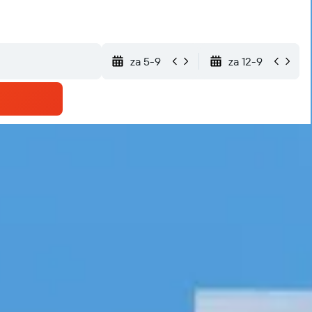
za 5-9
za 12-9