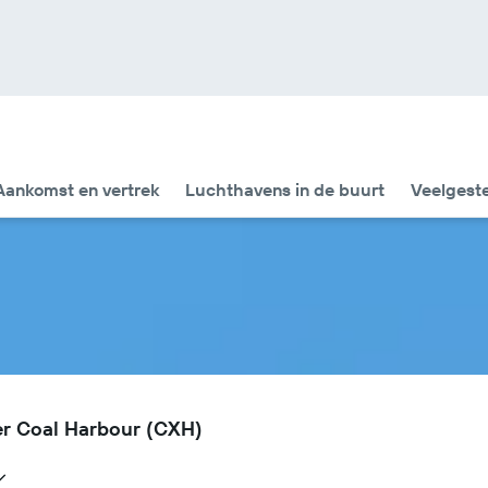
Aankomst en vertrek
Luchthavens in de buurt
Veelgest
er Coal Harbour (CXH)