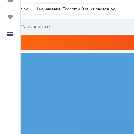
Retour
1 volwassene, Economy, 0 stuks bagage
Trips
Nederlands