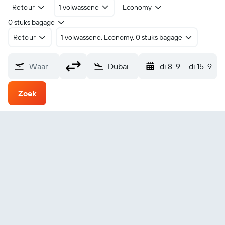
Retour
1 volwassene
Economy
0 stuks bagage
Retour
1 volwassene, Economy, 0 stuks bagage
Waarvandaan?
Dubai Al Maktoum Intl (DWC)
di 8-9
-
di 15-9
Zoek