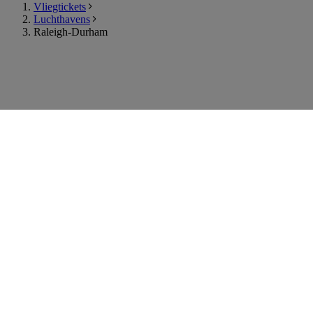
Vliegtickets
Luchthavens
Raleigh-Durham