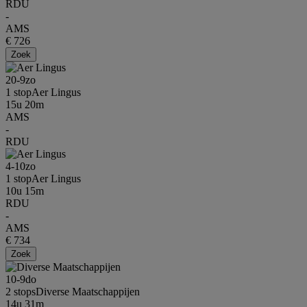
RDU
-
AMS
€ 726
Zoek
20-9
zo
1 stop
Aer Lingus
15u 20m
AMS
-
RDU
4-10
zo
1 stop
Aer Lingus
10u 15m
RDU
-
AMS
€ 734
Zoek
10-9
do
2 stops
Diverse Maatschappijen
14u 31m