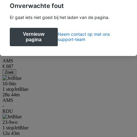
1 stop
Diverse Maatschappijen
Onverwachte fout
15u 02m
AMS
-
Er gaat iets niet goed bij het laden van de pagina.
RDU
4-10
zo
Vernieuw
Neem contact op met ons
1 stop
Diverse Maatschappijen
support-team
pagina
13u 35m
RDU
-
AMS
€ 687
Zoek
10-9
do
1 stop
JetBlue
28u 44m
AMS
-
RDU
23-9
wo
1 stop
JetBlue
12u 43m