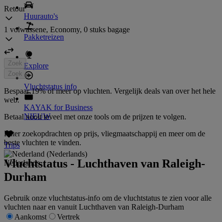
Retour
Huurauto's
1 volwassene, Economy, 0 stuks bagage
Pakketreizen
Zoek
Explore
Zoek
Vluchtstatus info
Bespaar 19% of meer op vluchten. Vergelijk deals van over het hele
web.
KAYAK for Business
NIEUW
Betaal nooit teveel met onze tools om de prijzen te volgen.
Filter zoekopdrachten op prijs, vliegmaatschappij en meer om de
beste vluchten te vinden.
Trips
Vluchtstatus - Luchthaven van Raleigh-
Nederlands
Durham
Gebruik onze vluchtstatus-info om de vluchtstatus te zien voor alle
vluchten naar en vanuit Luchthaven van Raleigh-Durham
Aankomst
Vertrek