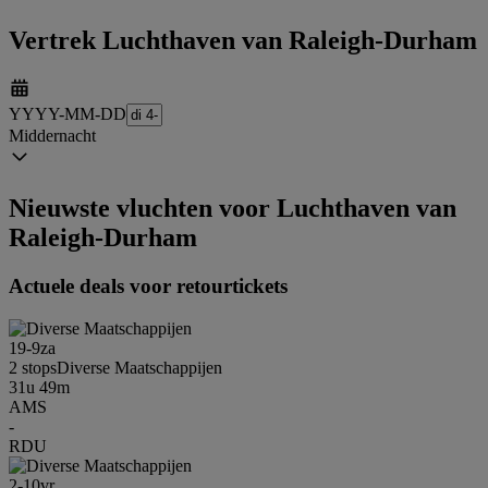
Vertrek Luchthaven van Raleigh-Durham
YYYY-MM-DD
Middernacht
Nieuwste vluchten voor Luchthaven van
Raleigh-Durham
Actuele deals voor retourtickets
19-9
za
2 stops
Diverse Maatschappijen
31u 49m
AMS
-
RDU
2-10
vr