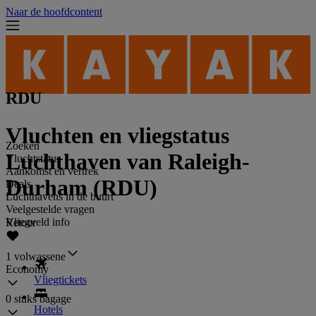
Naar de hoofdcontent
RDU
Vluchten en vliegstatus
Zoeken
Luchthaven van Raleigh-
Vluchtstatus
Aankomst en vertrek
Durham (RDU)
Deals
Luchthavens in de buurt
Veelgestelde vragen
Vliegveld info
Retour
1 volwassene
Economy
Vliegtickets
0 stuks bagage
Hotels