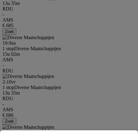
13u 35m
RDU
-
AMS
€ 685
Zoek
19-9
za
1 stop
Diverse Maatschappijen
15u 02m
AMS
-
RDU
2-10
vr
1 stop
Diverse Maatschappijen
13u 35m
RDU
-
AMS
€ 686
Zoek
19-9
za