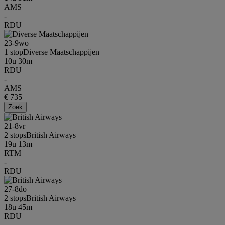
AMS
-
RDU
23-9
wo
1 stop
Diverse Maatschappijen
10u 30m
RDU
-
AMS
€ 735
Zoek
21-8
vr
2 stops
British Airways
19u 13m
RTM
-
RDU
27-8
do
2 stops
British Airways
18u 45m
RDU