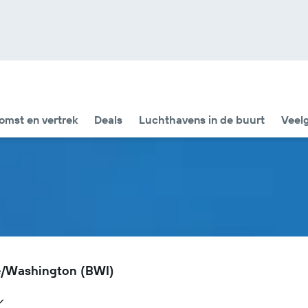
omst en vertrek
Deals
Luchthavens in de buurt
Veel
re/Washington (BWI)