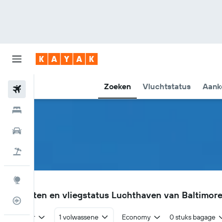
Zoeken
Vluchtstatus
Aank
Vliegtickets
Hotels
Huurauto's
Pakketreizen
Explore
BWI
Vluchten en vliegstatus Luchthaven van Baltimo
Vluchtstatus info
Retour
1 volwassene
Economy
0 stuks bagage