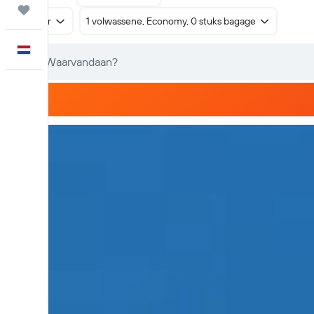
Trips
Retour
1 volwassene, Economy, 0 stuks bagage
Nederlands