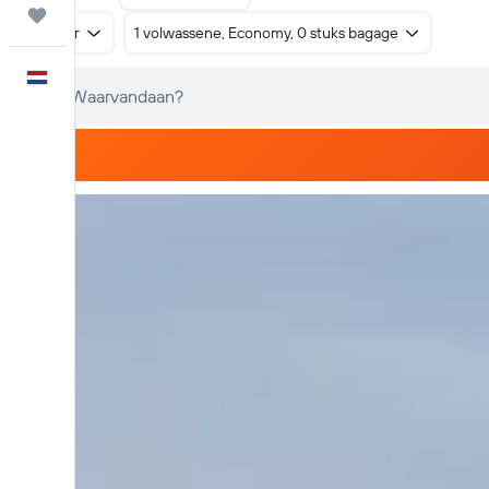
Trips
Retour
1 volwassene, Economy, 0 stuks bagage
Nederlands