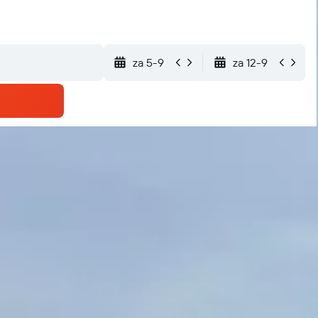
za 5-9
za 12-9