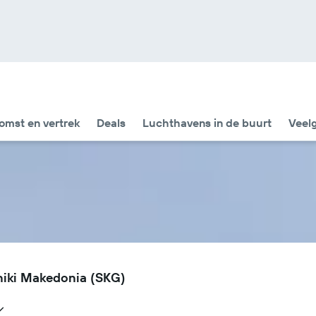
omst en vertrek
Deals
Luchthavens in de buurt
Veel
niki Makedonia (SKG)