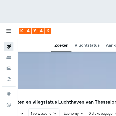
Zoeken
Vluchtstatus
Aank
Vliegtickets
Hotels
Huurauto's
Pakketreizen
Explore
SKG
Vluchten en vliegstatus Luchthaven van Thessalo
Vluchtstatus info
Retour
1 volwassene
Economy
0 stuks bagage