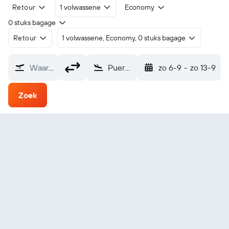
Retour
1 volwassene
Economy
0 stuks bagage
Retour
1 volwassene, Economy, 0 stuks bagage
Waarvandaan?
Puerto del Rosario Fuerteventura (FUE)
zo 6-9
-
zo 13-9
Zoek