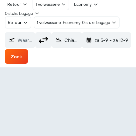
Retour
1 volwassene
Economy
0 stuks bagage
Retour
1 volwassene, Economy, 0 stuks bagage
Waarvandaan?
Chiang Mai (CNX)
za 5-9
-
za 12-9
Zoek