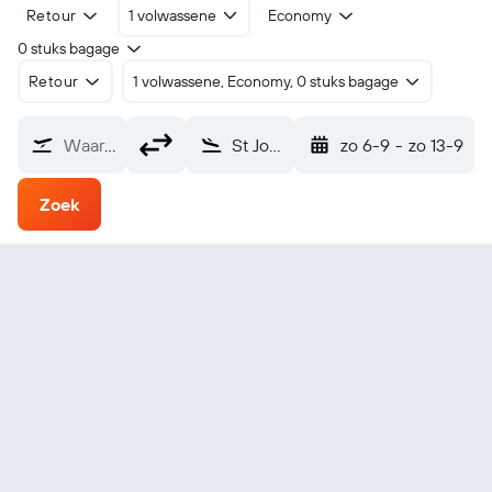
Retour
1 volwassene
Economy
0 stuks bagage
Retour
1 volwassene, Economy, 0 stuks bagage
Waarvandaan?
St John's (YYT)
zo 6-9
-
zo 13-9
Zoek