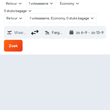
Retour
1 volwassene
Economy
0 stuks bagage
Retour
1 volwassene, Economy, 0 stuks bagage
Waarvandaan?
Fargo Hector Field (FAR)
zo 6-9
-
zo 13-9
Zoek