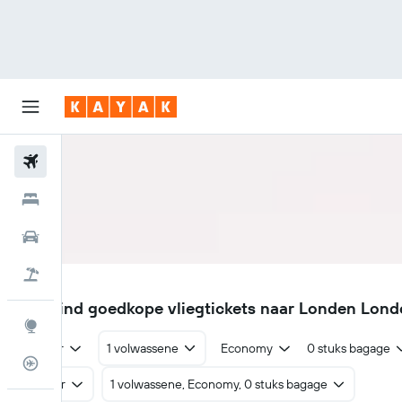
Vliegtickets
Hotels
Huurauto's
Pakketreizen
SEN
€74
Vind goedkope vliegtickets naar Londen Londo
Explore
Retour
1 volwassene
Economy
0 stuks bagage
Vluchtstatus info
Retour
1 volwassene, Economy, 0 stuks bagage