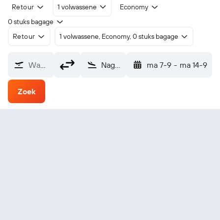
Retour
1 volwassene
Economy
0 stuks bagage
Retour
1 volwassene, Economy, 0 stuks bagage
Waarvandaan?
Nagasaki (NGS)
ma 7-9
-
ma 14-9
Zoek