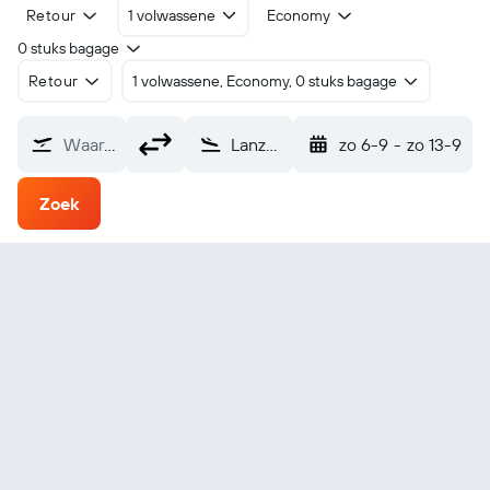
Retour
1 volwassene
Economy
0 stuks bagage
Retour
1 volwassene, Economy, 0 stuks bagage
Waarvandaan?
Lanzhou (LHW)
zo 6-9
-
zo 13-9
Zoek