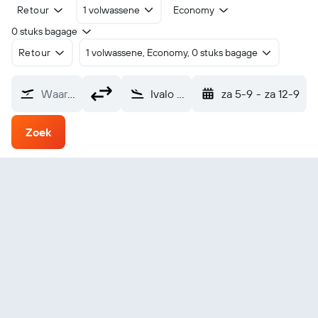
Retour
1 volwassene
Economy
0 stuks bagage
Retour
1 volwassene, Economy, 0 stuks bagage
Waarvandaan?
Ivalo (IVL)
za 5-9
-
za 12-9
Zoek