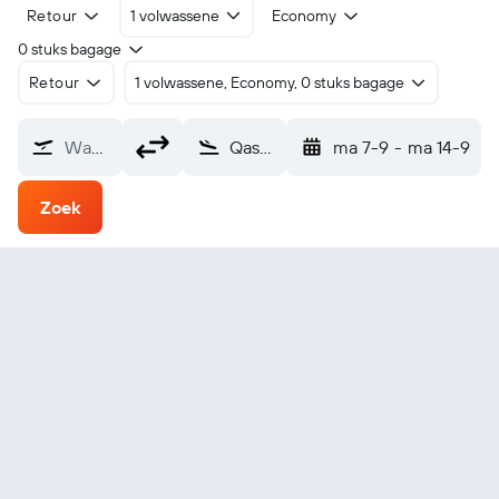
Retour
1 volwassene
Economy
0 stuks bagage
Retour
1 volwassene, Economy, 0 stuks bagage
Waarvandaan?
Qassim (ELQ)
ma 7-9
-
ma 14-9
Zoek