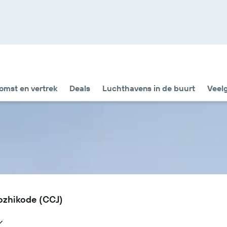
omst en vertrek
Deals
Luchthavens in de buurt
Veel
ozhikode (CCJ)