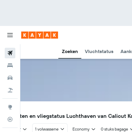
Zoeken
Vluchtstatus
Aank
Vliegtickets
Hotels
Huurauto's
Pakketreizen
Explore
CCJ
Vluchten en vliegstatus Luchthaven van Calicut K
Vluchtstatus info
Retour
1 volwassene
Economy
0 stuks bagage