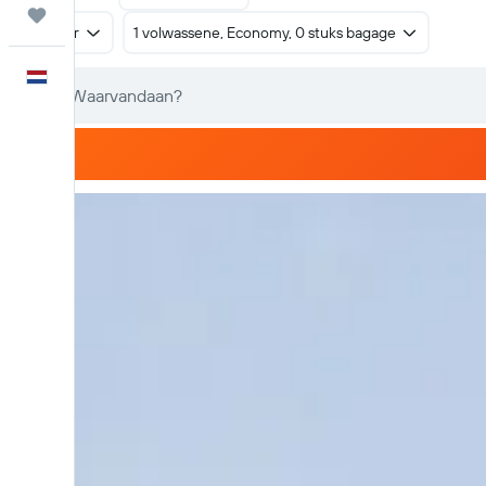
Trips
Retour
1 volwassene, Economy, 0 stuks bagage
Nederlands