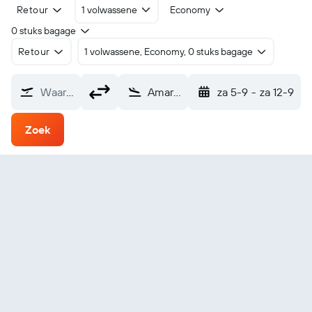
Retour
1 volwassene
Economy
0 stuks bagage
Retour
1 volwassene, Economy, 0 stuks bagage
Waarvandaan?
Amarillo (AMA)
za 5-9
-
za 12-9
Zoek