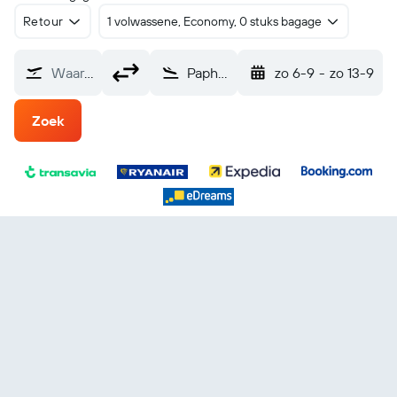
Retour
1 volwassene, Economy, 0 stuks bagage
Waarvandaan?
Paphos Internationaal (PFO)
zo 6-9
-
zo 13-9
Zoek