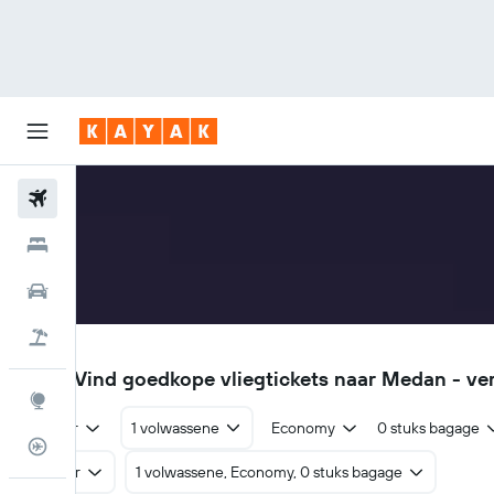
Vliegtickets
Hotels
Huurauto's
Pakketreizen
KNO
€365
Vind goedkope vliegtickets naar Medan - ver
Explore
Retour
1 volwassene
Economy
0 stuks bagage
Vluchtstatus info
Retour
1 volwassene, Economy, 0 stuks bagage