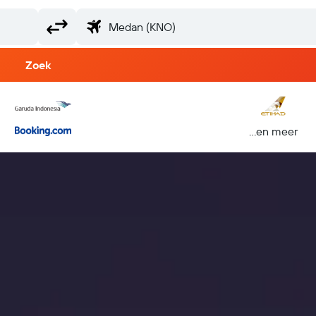
Zoek
...en meer