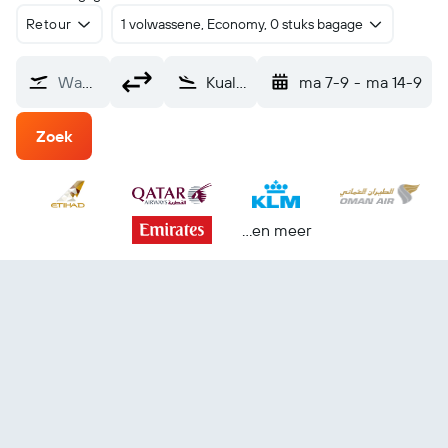
Retour
1 volwassene, Economy, 0 stuks bagage
Waarvandaan?
Kuala Lumpur Internationaal (KUL)
ma 7-9
-
ma 14-9
Zoek
...en meer