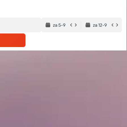
za 5-9
za 12-9