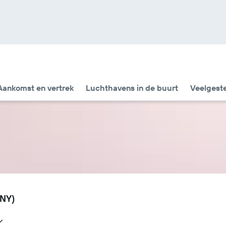
Aankomst en vertrek
Luchthavens in de buurt
Veelgest
ENY)