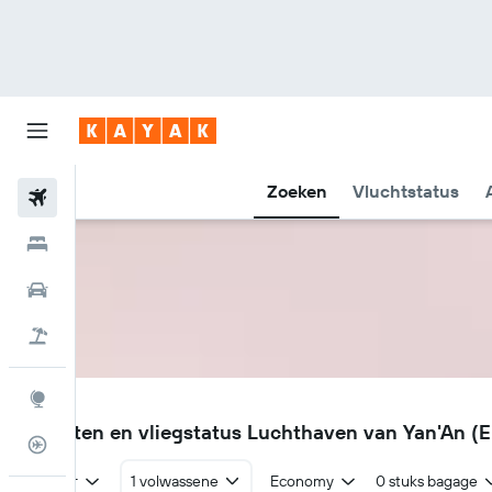
Zoeken
Vluchtstatus
Vliegtickets
Hotels
Huurauto's
Pakketreizen
Explore
ENY
Vluchten en vliegstatus Luchthaven van Yan'An (
Vluchtstatus info
Retour
1 volwassene
Economy
0 stuks bagage