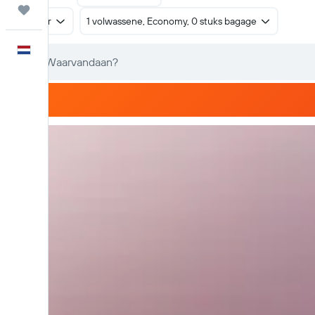
Trips
Retour
1 volwassene, Economy, 0 stuks bagage
Nederlands