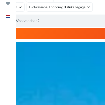
Trips
Retour
1 volwassene, Economy, 0 stuks bagage
Nederlands