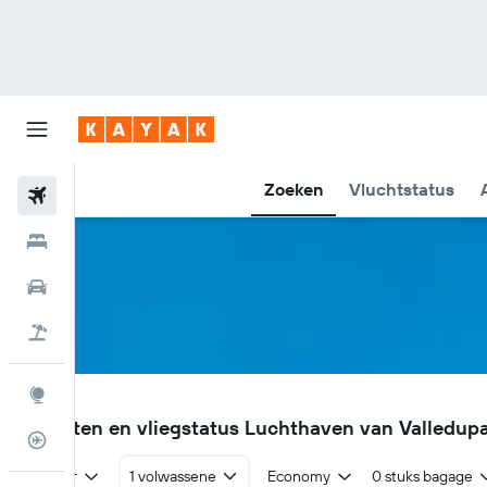
Zoeken
Vluchtstatus
Vliegtickets
Hotels
Huurauto's
Pakketreizen
Explore
VUP
Vluchten en vliegstatus Luchthaven van Valledup
Vluchtstatus info
Retour
1 volwassene
Economy
0 stuks bagage