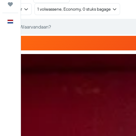
Trips
Retour
1 volwassene, Economy, 0 stuks bagage
Nederlands