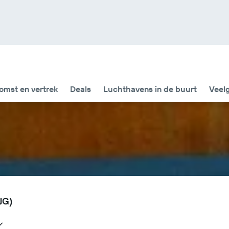
omst en vertrek
Deals
Luchthavens in de buurt
Veel
JG)