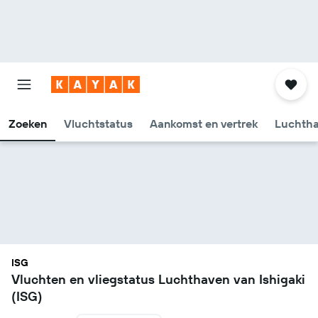
Zoeken
Vluchtstatus
Aankomst en vertrek
Luchtha
ISG
Vluchten en vliegstatus Luchthaven van Ishigaki
(ISG)