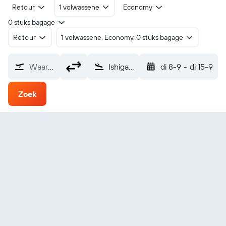
Retour
1 volwassene
Economy
0 stuks bagage
Retour
1 volwassene, Economy, 0 stuks bagage
Waarvandaan?
Ishigaki (ISG)
di 8-9
-
di 15-9
Zoek