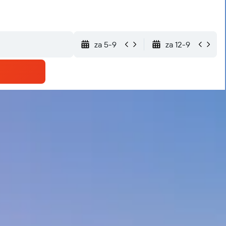
za 5-9
za 12-9