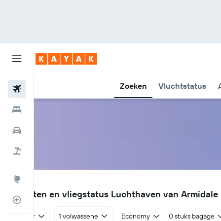
Zoeken
Vluchtstatus
Vliegtickets
Hotels
Huurauto's
Pakketreizen
Explore
ARM
Vluchten en vliegstatus Luchthaven van Armidale
Vluchtstatus info
Retour
1 volwassene
Economy
0 stuks bagage