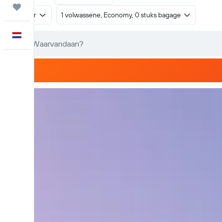
Trips
Retour
1 volwassene, Economy, 0 stuks bagage
Nederlands