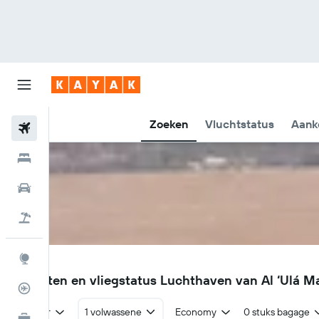
Zoeken
Vluchtstatus
Aank
Vliegtickets
Hotels
Huurauto's
Pakketreizen
Explore
ULH
Vluchten en vliegstatus Luchthaven van Al ‘Ulá M
Vluchtstatus info
Retour
1 volwassene
Economy
0 stuks bagage
KAYAK for Business
NIEUW