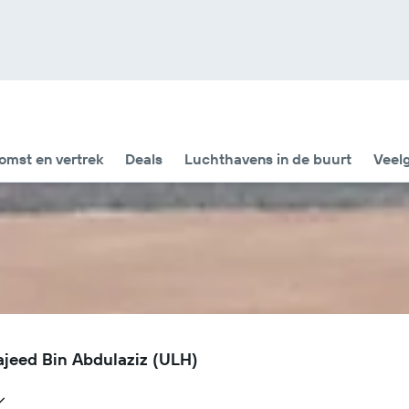
omst en vertrek
Deals
Luchthavens in de buurt
Veel
ajeed Bin Abdulaziz (ULH)