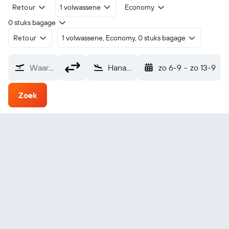
Retour
1 volwassene
Economy
0 stuks bagage
Retour
1 volwassene, Economy, 0 stuks bagage
Waarvandaan?
Hanak Red Sea Intl (RSI)
zo 6-9
-
zo 13-9
Zoek