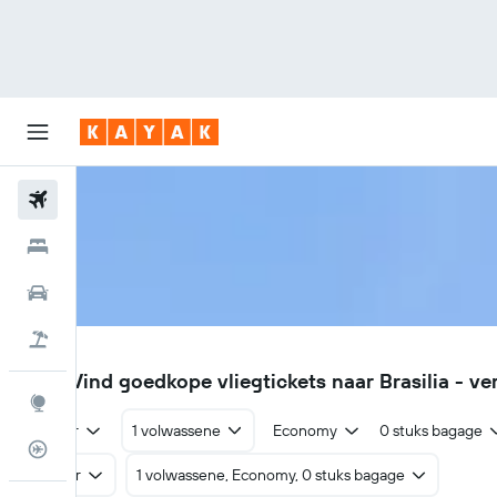
Vliegtickets
Hotels
Huurauto's
Pakketreizen
BSB
€621
Vind goedkope vliegtickets naar Brasilia - ve
Explore
Retour
1 volwassene
Economy
0 stuks bagage
Vluchtstatus info
Retour
1 volwassene, Economy, 0 stuks bagage