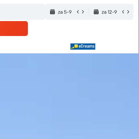
za 5-9
za 12-9