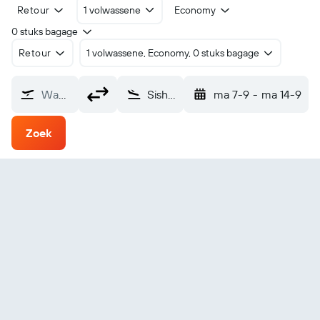
Retour
1 volwassene
Economy
0 stuks bagage
Retour
1 volwassene, Economy, 0 stuks bagage
Waarvandaan?
Sishen (SIS)
ma 7-9
-
ma 14-9
Zoek