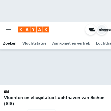
Inlogge
Zoeken
Vluchtstatus
Aankomst en vertrek
Luchtha
SIS
Vluchten en vliegstatus Luchthaven van Sishen
(SIS)