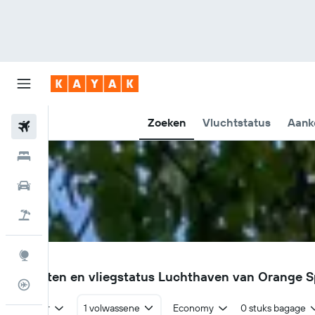
Zoeken
Vluchtstatus
Aank
Vliegtickets
Hotels
Huurauto's
Pakketreizen
Explore
OAG
Vluchten en vliegstatus Luchthaven van Orange S
Vluchtstatus info
Retour
1 volwassene
Economy
0 stuks bagage