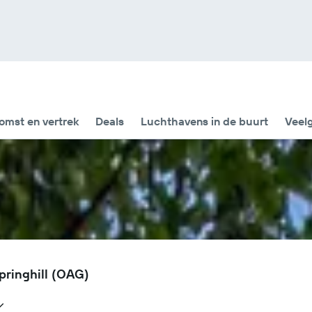
omst en vertrek
Deals
Luchthavens in de buurt
Veel
pringhill (OAG)