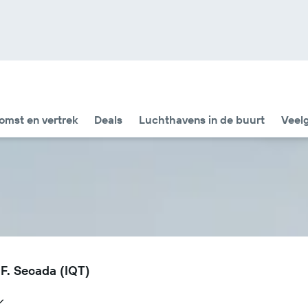
omst en vertrek
Deals
Luchthavens in de buurt
Veel
F. Secada (IQT)