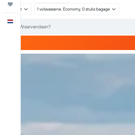
Trips
Retour
1 volwassene, Economy, 0 stuks bagage
Nederlands