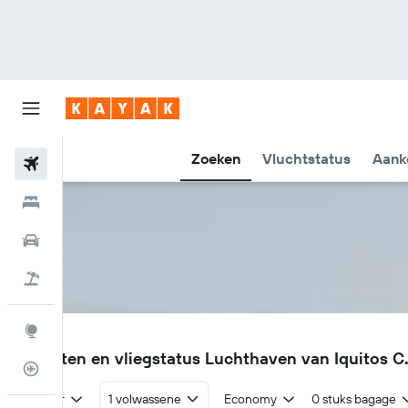
Zoeken
Vluchtstatus
Aank
Vliegtickets
Hotels
Huurauto's
Pakketreizen
Explore
IQT
Vluchten en vliegstatus Luchthaven van Iquitos C.
Vluchtstatus info
Retour
1 volwassene
Economy
0 stuks bagage