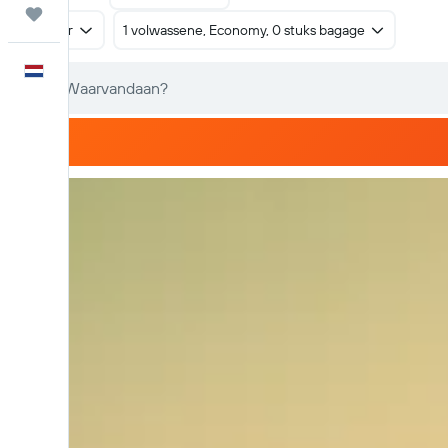
Trips
Retour
1 volwassene, Economy, 0 stuks bagage
Nederlands