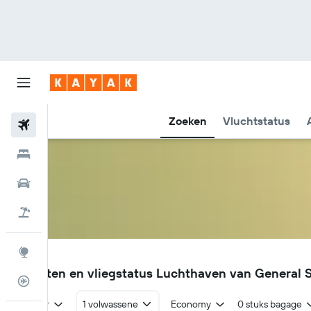
Zoeken
Vluchtstatus
Vliegtickets
Hotels
Huurauto's
Pakketreizen
Explore
GES
Vluchten en vliegstatus Luchthaven van General S
Vluchtstatus info
Retour
1 volwassene
Economy
0 stuks bagage