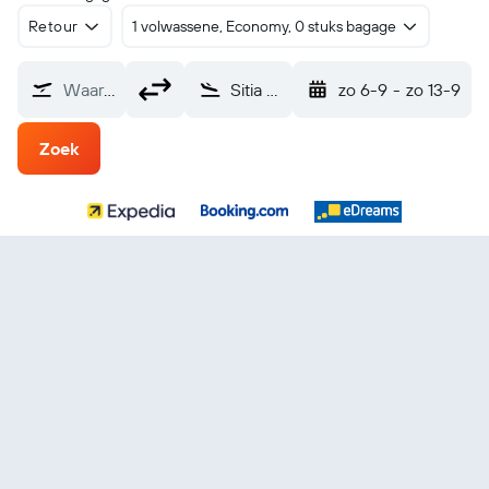
Retour
1 volwassene, Economy, 0 stuks bagage
Waarvandaan?
Sitia (JSH)
zo 6-9
-
zo 13-9
Zoek