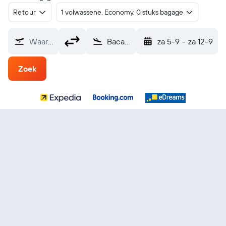
Retour
1 volwassene, Economy, 0 stuks bagage
Waarvandaan?
Bacau (BCM)
za 5-9
-
za 12-9
Zoek