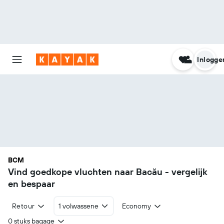
Inlogge
BCM
Vind goedkope vluchten naar Bacău - vergelijk
en bespaar
Retour
1 volwassene
Economy
0 stuks bagage