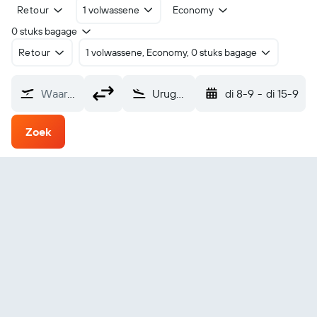
Retour
1 volwassene
Economy
0 stuks bagage
Retour
1 volwassene, Economy, 0 stuks bagage
Waarvandaan?
Uruguaiana Ruben Berta (URG)
di 8-9
-
di 15-9
Zoek