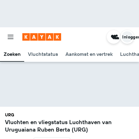
Inlogge
Zoeken
Vluchtstatus
Aankomst en vertrek
Luchtha
URG
Vluchten en vliegstatus Luchthaven van
Uruguaiana Ruben Berta (URG)