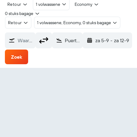
Retour
1 volwassene
Economy
0 stuks bagage
Retour
1 volwassene, Economy, 0 stuks bagage
Waarvandaan?
Puerto Carreno (PCR)
za 5-9
-
za 12-9
Zoek