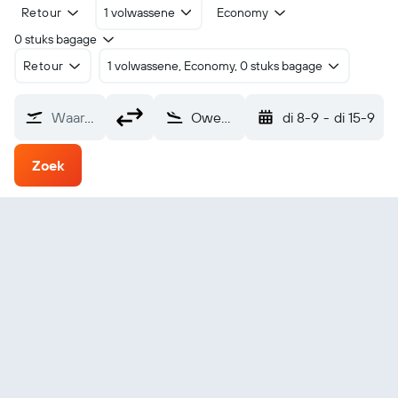
Retour
1 volwassene
Economy
0 stuks bagage
Retour
1 volwassene, Economy, 0 stuks bagage
Waarvandaan?
Owensboro (OWB)
di 8-9
-
di 15-9
Zoek