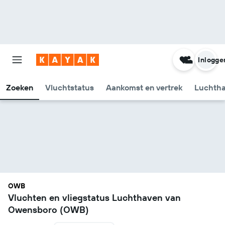
Inlogge
Zoeken
Vluchtstatus
Aankomst en vertrek
Luchtha
OWB
Vluchten en vliegstatus Luchthaven van
Owensboro (OWB)