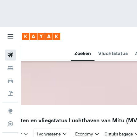
Zoeken
Vluchtstatus
Vliegtickets
Hotels
Huurauto's
Pakketreizen
Explore
MVP
Vluchten en vliegstatus Luchthaven van Mitu (M
Vluchtstatus info
Retour
1 volwassene
Economy
0 stuks bagage