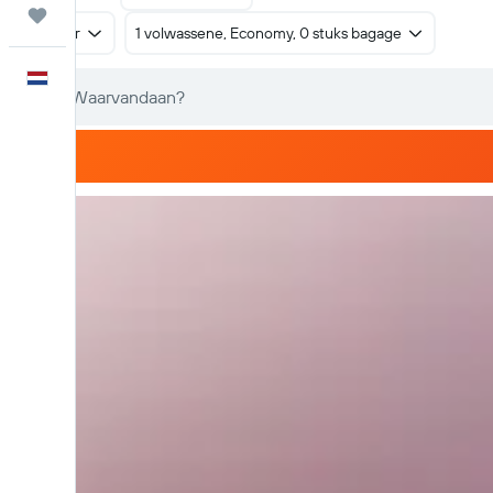
Trips
Retour
1 volwassene, Economy, 0 stuks bagage
Nederlands