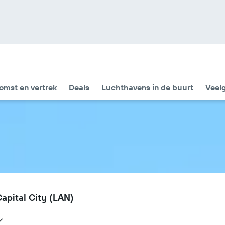
omst en vertrek
Deals
Luchthavens in de buurt
Veel
apital City (LAN)