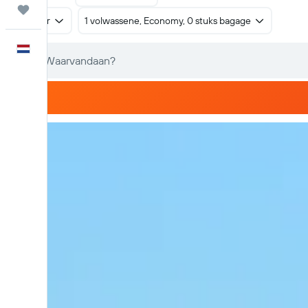
Trips
Retour
1 volwassene, Economy, 0 stuks bagage
Nederlands