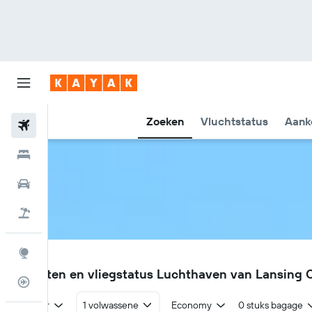
Zoeken
Vluchtstatus
Aank
Vliegtickets
Hotels
Huurauto's
Pakketreizen
Explore
LAN
Vluchten en vliegstatus Luchthaven van Lansing C
Vluchtstatus info
Retour
1 volwassene
Economy
0 stuks bagage