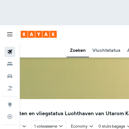
Zoeken
Vluchtstatus
Vliegtickets
Hotels
Huurauto's
Pakketreizen
Explore
KNG
Vluchten en vliegstatus Luchthaven van Utarom 
Vluchtstatus info
Retour
1 volwassene
Economy
0 stuks bagage