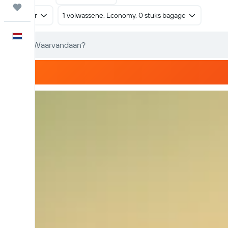
Trips
Retour
1 volwassene, Economy, 0 stuks bagage
Nederlands