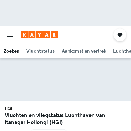
Zoeken
Vluchtstatus
Aankomst en vertrek
Luchtha
HGI
Vluchten en vliegstatus Luchthaven van
Itanagar Hollongi (HGI)