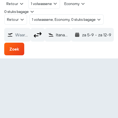
Retour
1 volwassene
Economy
0 stuks bagage
Retour
1 volwassene, Economy, 0 stuks bagage
Waarvandaan?
Itanagar Hollongi (HGI)
za 5-9
-
za 12-9
Zoek