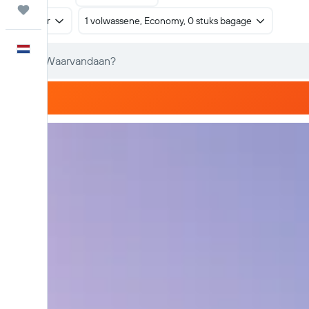
Trips
Retour
1 volwassene, Economy, 0 stuks bagage
Nederlands