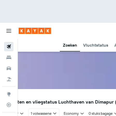
Zoeken
Vluchtstatus
Vliegtickets
Hotels
Huurauto's
Pakketreizen
Explore
DMU
Vluchten en vliegstatus Luchthaven van Dimapur
Vluchtstatus info
Retour
1 volwassene
Economy
0 stuks bagage