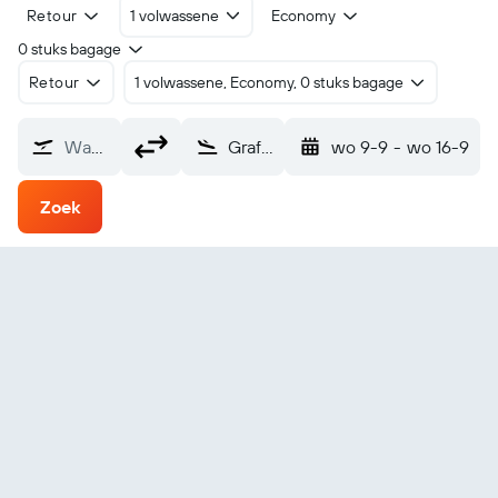
Retour
1 volwassene
Economy
0 stuks bagage
Retour
1 volwassene, Economy, 0 stuks bagage
Waarvandaan?
Grafton (GFN)
wo 9-9
-
wo 16-9
Zoek