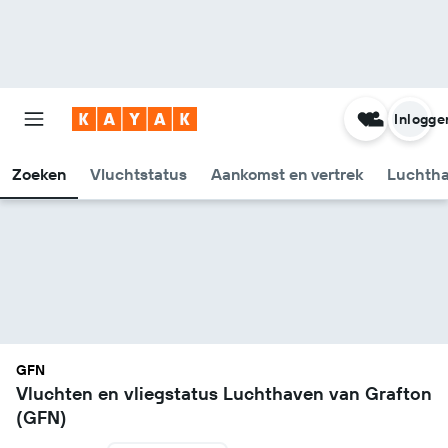
Inlogge
Zoeken
Vluchtstatus
Aankomst en vertrek
Luchtha
GFN
Vluchten en vliegstatus Luchthaven van Grafton
(GFN)