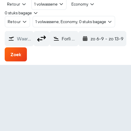
Retour
1 volwassene
Economy
0 stuks bagage
Retour
1 volwassene, Economy, 0 stuks bagage
Waarvandaan?
Forlì Luigi Ridolfi (FRL)
zo 6-9
-
zo 13-9
Zoek